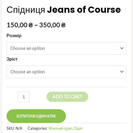
Спідниця Jeans of Course
150,00
₴
–
350,00
₴
Розмір
Зріст
Спідниця
ADD TO CART
Jeans
of
Course
КУПИТИ В ОДИН КЛІК
quantity
SKU:
N/A
Categories:
Жіночий одяг
,
Одяг