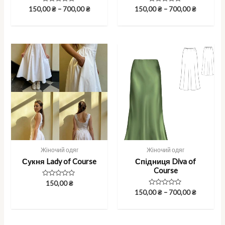
Rated
Rated
150,00
₴
–
700,00
₴
150,00
₴
–
700,00
₴
0
0
out
out
of
of
5
5
Жіночий одяг
Жіночий одяг
Сукня Lady of Course
Спідниця Diva of
Course
Rated
150,00
₴
0
Rated
150,00
₴
–
700,00
₴
out
0
of
out
5
of
5