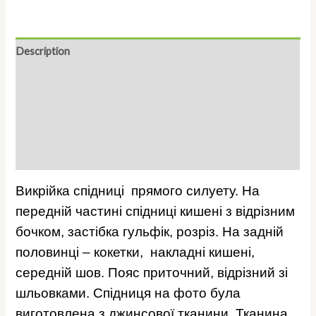
Description
Additional information
Reviews (0)
Інформація про постачальника
Більше продуктів
Викрійка спідниці прямого силуету. На
передній частині спідниці кишені з відрізним
бочком, застібка гульфік, розріз. На задній
половинці – кокетки, накладні кишені,
середній шов. Пояс приточний, відрізний зі
шльовками.
Спідниця на фото була
виготовлена з джинсової тканини. Тканина