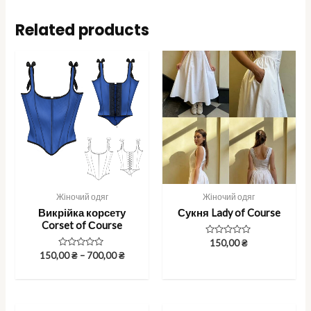
Related products
Жіночий одяг
Жіночий одяг
Викрійка корсету
Сукня Lady of Course
Corset of Сourse
Rated
150,00
₴
0
Rated
150,00
₴
–
700,00
₴
out
0
of
out
5
of
5