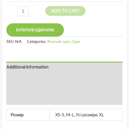
Пальто
ADD TO CART
City
of
Course
КУПИТИ В ОДИН КЛІК
quantity
SKU:
N/A
Categories:
Жіночий одяг
,
Одяг
Additional information
Reviews (0)
Інформація про постачальника
Більше продуктів
Розмір
XS-S, M-L, Усі розміри, XL