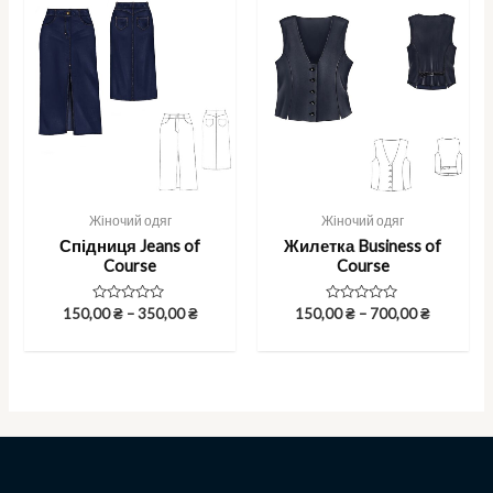
Жіночий одяг
Жіночий одяг
Спідниця Jeans of
Жилетка Business of
Course
Course
Rated
Rated
150,00
₴
–
350,00
₴
150,00
₴
–
700,00
₴
0
0
out
out
of
of
5
5